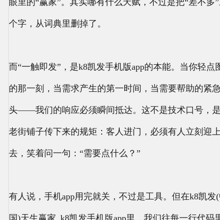
眼里的“赢家”。其实哪有什么天赋，不过是把“差不多”
个字，从词典里删掉了。
而“一触即发”，是k8凯发手机版app的本能。当你轻点
的那一刻，当需求产生的第一时间，当需要帮助的紧
头——我们的响应必须瞬间抵达。这不是技术口号，
老街铺子传下来的规矩：客人进门，必须有人立刻迎
去，笑着问一句：“需要点什么？”
有人说，手机app用完就关，不过是工具。但在k8凯发(
国)天生赢家_k8凯发手机版app里，我们往每一行代码