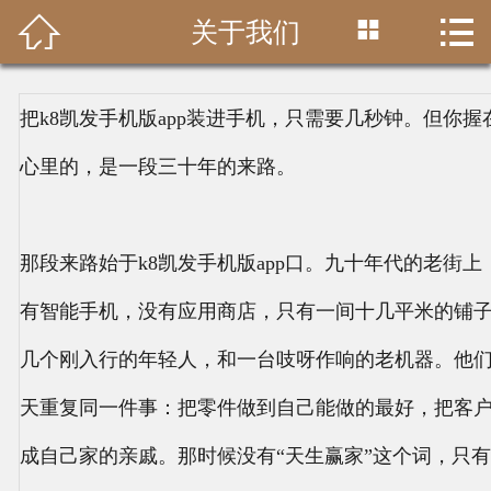



关于我们
首页

关于我们
把k8凯发手机版app装进手机，只需要几秒钟。但你握
新闻资讯
心里的，是一段三十年的来路。
案例中心
联系我们
那段来路始于
k8凯发手机版app
口。九十年代的老街上
有智能手机，没有应用商店，只有一间十几平米的铺
在线留言
几个刚入行的年轻人，和一台吱呀作响的老机器。他
天重复同一件事：把零件做到自己能做的最好，把客
成自己家的亲戚。那时候没有“天生赢家”这个词，只