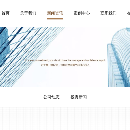
首页
关于我们
新闻资讯
案例中心
联系我们
公司动态
投资新闻