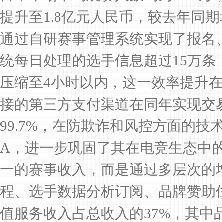
提升至1.8亿元人民币，较去年同期
通过自研赛事管理系统实现了报名
统每日处理的选手信息超过15万条
压缩至4小时以内，这一效率提升在
接的第三方支付渠道在同年实现交易
99.7%，在防欺诈和风控方面的
A，进一步巩固了其在电竞生态中的
一的赛事收入，而是通过多层次的
程、选手数据分析订阅、品牌赞助位
值服务收入占总收入的37%，其中