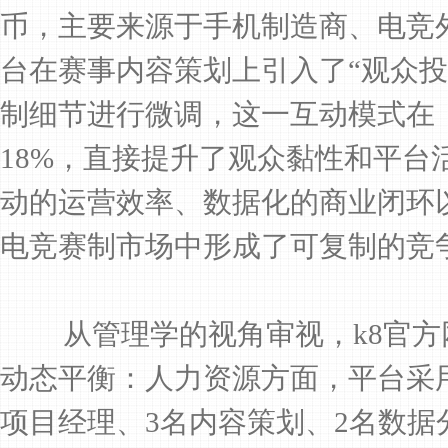
币，主要来源于手机制造商、电竞
台在赛事内容策划上引入了“观众
制细节进行微调，这一互动模式在
18%，直接提升了观众黏性和平台
动的运营效率、数据化的商业闭环
电竞赛制市场中形成了可复制的竞
从管理学的视角审视，k8官方
动态平衡：人力资源方面，平台采
项目经理、3名内容策划、2名数据