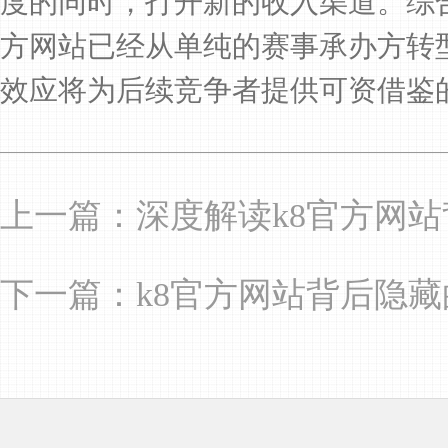
度的同时，打开新的收入渠道。综
方网站已经从单纯的赛事承办方转
效应将为后续竞争者提供可资借鉴
上一篇：深度解读k8官方网
下一篇：k8官方网站背后隐